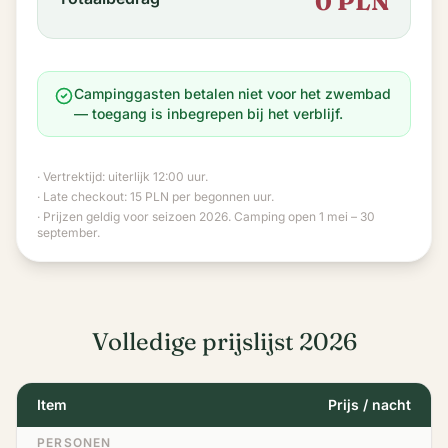
0 PLN
Campinggasten betalen niet voor het zwembad
— toegang is inbegrepen bij het verblijf.
· Vertrektijd: uiterlijk 12:00 uur.
· Late checkout: 15 PLN per begonnen uur.
· Prijzen geldig voor seizoen 2026. Camping open 1 mei – 30
september.
Volledige prijslijst 2026
Item
Prijs / nacht
PERSONEN