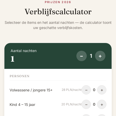
PRIJZEN 2026
Verblijfscalculator
Selecteer de items en het aantal nachten — de calculator toont
uw geschatte verblijfskosten.
Aantal nachten
−
1
+
1
PERSONEN
−
+
0
Volwassene / jongere 15+
28 PLN/nacht
−
+
0
Kind 4 – 15 jaar
20 PLN/nacht