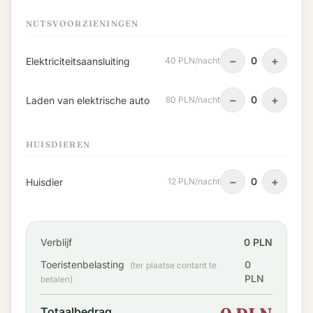
NUTSVOORZIENINGEN
−
+
0
Elektriciteitsaansluiting
40 PLN/nacht
−
+
0
Laden van elektrische auto
80 PLN/nacht
HUISDIEREN
−
+
0
Huisdier
12 PLN/nacht
Verblijf
0 PLN
Toeristenbelasting
0
(ter plaatse contant te
PLN
betalen)
Totaalbedrag