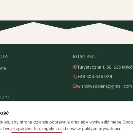
CJA
KONTAKT
Turystyczna 1, 58-535 Miłk
wna
+48 504 645 926
wisniowapolana@gmail.com
ijski
ryb
ość
ie eventowe
ies, aby strona działała poprawnie oraz aby wyświetlić mapę Goog
 Twojej zgodzie. Szczegóły znajdziesz w polityce prywatności.