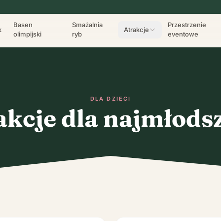
Basen
Smażalnia
Przestrzenie
k
Atrakcje
olimpijski
ryb
eventowe
DLA DZIECI
akcje dla najmłods