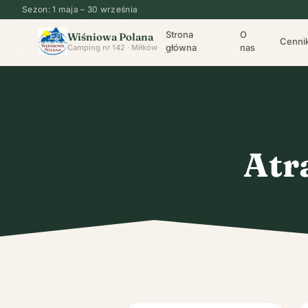
Sezon: 1 maja – 30 września
Strona
O
Wiśniowa Polana
Cenni
główna
nas
Camping nr 142 · Miłków
Atr