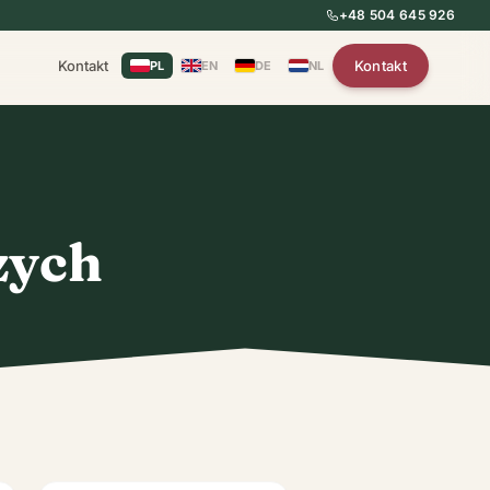
+48 504 645 926
Kontakt
Kontakt
PL
EN
DE
NL
zych