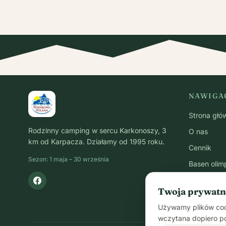
NAWIGA
Strona głó
Rodzinny camping w sercu Karkonoszy, 3
O nas
km od Karpacza. Działamy od 1995 roku.
Cennik
Sezon: 1 maja – 30 września
Basen olimp
Smażalnia 
Twoja prywatn
Przestrzen
Używamy plików cook
wczytana dopiero po