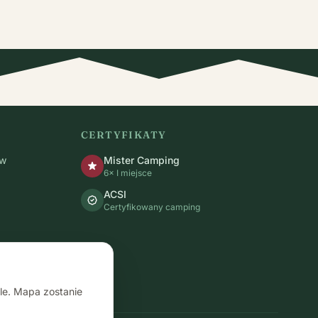
CERTYFIKATY
ów
Mister Camping
6× I miejsce
ACSI
Certyfikowany camping
le. Mapa zostanie