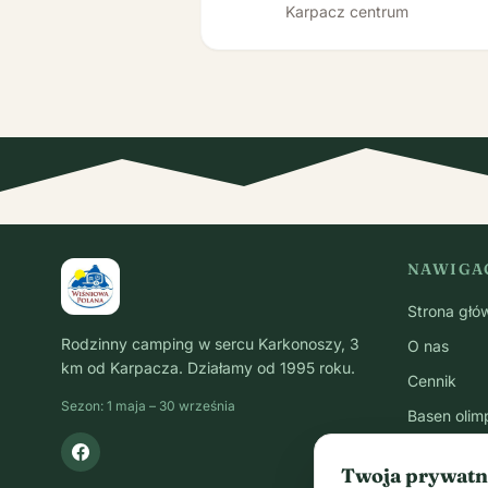
Karpacz centrum
NAWIGA
Strona głó
Rodzinny camping w sercu Karkonoszy, 3
O nas
km od Karpacza. Działamy od 1995 roku.
Cennik
Sezon: 1 maja – 30 września
Basen olimp
Smażalnia 
Twoja prywatn
Przestrzen