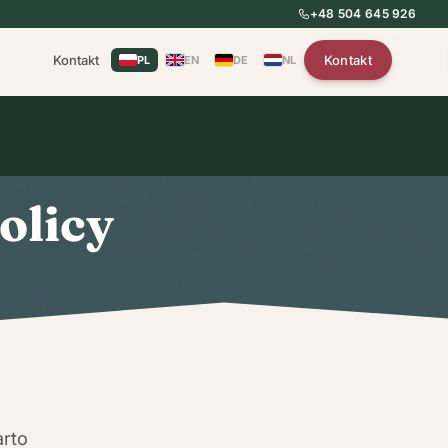
+48 504 645 926
Kontakt
Kontakt
PL
EN
DE
NL
olicy
arto