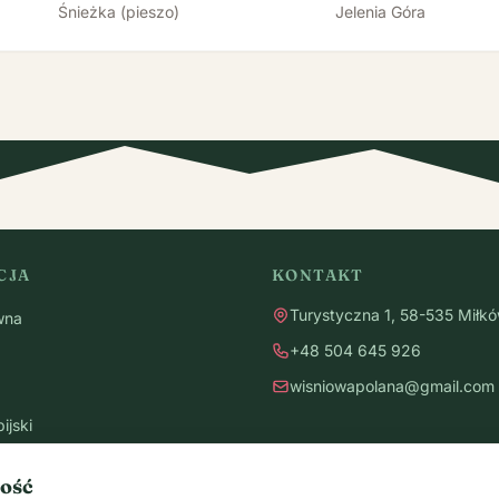
Śnieżka (pieszo)
Jelenia Góra
CJA
KONTAKT
Turystyczna 1, 58-535 Miłk
wna
+48 504 645 926
wisniowapolana@gmail.com
ijski
ryb
ość
ie eventowe