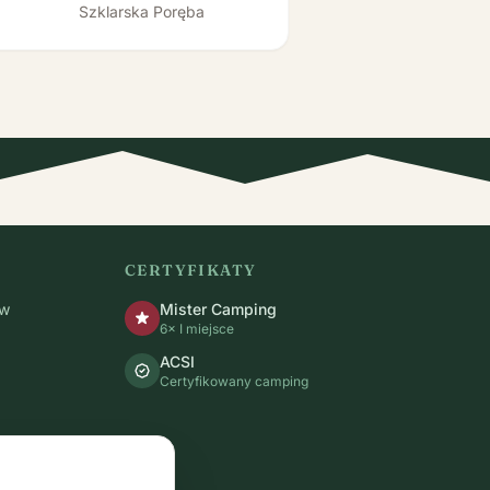
Szklarska Poręba
CERTYFIKATY
ów
Mister Camping
6× I miejsce
ACSI
Certyfikowany camping