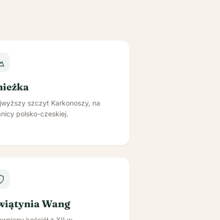
nieżka
jwyższy szczyt Karkonoszy, na
nicy polsko-czeskiej.
wiątynia Wang
wniany kościół z XII w.,