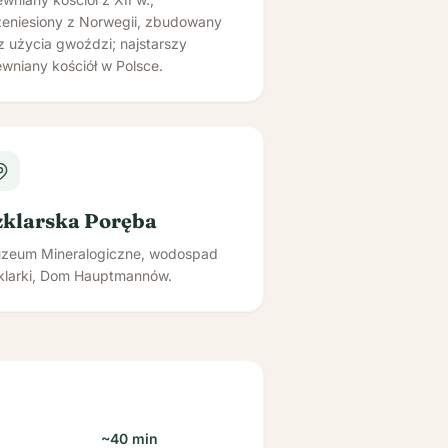
zeniesiony z Norwegii, zbudowany
z użycia gwoździ; najstarszy
wniany kościół w Polsce.
zklarska Poręba
zeum Mineralogiczne, wodospad
klarki, Dom Hauptmannów.
~40 min