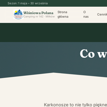
Sezon: 1 maja – 30 września
Strona
O
Wiśniowa Polana
Cenni
główna
nas
Camping nr 142 · Miłków
Co w
Karkonosze to nie tylko piękne 