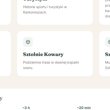
pr
Historia sportu i turystyki w
be
Karkonoszach.
dre
Sztolnie Kowary
S
Podziemna trasa w dawnej kopalni
Mu
uranu.
Sz
ny
~3 h
~20 min