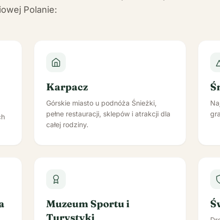
owej Polanie:
Karpacz
Ś
Górskie miasto u podnóża Śnieżki,
Na
pełne restauracji, sklepów i atrakcji dla
gra
ch
całej rodziny.
a
Muzeum Sportu i
Ś
Turystyki
Dre